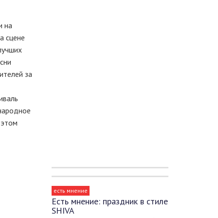
и на
а сцене
лучших
есни
ителей за
иваль
 народное
 этом
есть мнение
Есть мнение: праздник в стиле
SHIVA