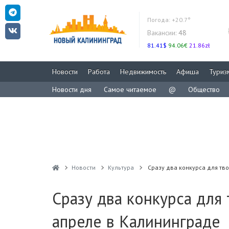
Погода:
+20.7°
Вакансии:
48
81.41$
94.06€
21.86zł
Новости
Работа
Недвижимость
Афиша
Туриз
Новости дня
Самое читаемое
@
Общество
Новости
Культура
Сразу два конкурса для тв
Сразу два конкурса для
апреле в Калининграде