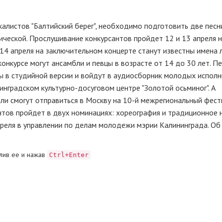
алистов "Балтийский берег", необходимо подготовить две песн
ической. Прослушивание конкурсантов пройдет 12 и 13 апреля н
 14 апреля на заключительном концерте станут известны имена 
онкурсе могут ансамбли и певцы в возрасте от 14 до 30 лет. П
ны в студийной версии и войдут в аудиосборник молодых исполн
нинградском культурно-досуговом центре "Золотой осьминог". А
ли смогут отправиться в Москву на 10-й межрегиональный фест
нтов пройдет в двух номинациях: хореография и традиционное
апреля в управлении по делам молодежи мэрии Калининграда. Об
лив ее и нажав
Ctrl+Enter