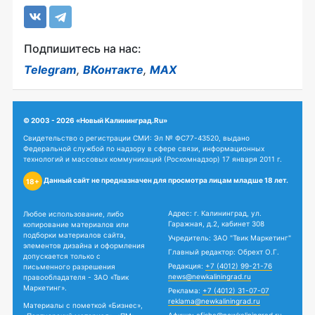
Подпишитесь на нас:
Telegram
,
ВКонтакте
,
MAX
© 2003 - 2026 «Новый Калининград.Ru»
Свидетельство о регистрации СМИ: Эл № ФС77-43520, выдано
Федеральной службой по надзору в сфере связи, информационных
технологий и массовых коммуникаций (Роскомнадзор) 17 января 2011 г.
Данный сайт не предназначен для просмотра лицам младше 18 лет.
18+
Адрес: г. Калининград, ул.
Любое использование, либо
Гаражная, д.2, кабинет 308
копирование материалов или
подборки материалов сайта,
Учредитель: ЗАО "Твик Маркетинг"
элементов дизайна и оформления
Главный редактор: Обрехт О.Г.
допускается только с
Редакция:
+7 (4012) 99-21-76
письменного разрешения
news@newkaliningrad.ru
правообладателя - ЗАО «Твик
Маркетинг».
Реклама:
+7 (4012) 31-07-07
reklama@newkaliningrad.ru
Материалы с пометкой «Бизнес»,