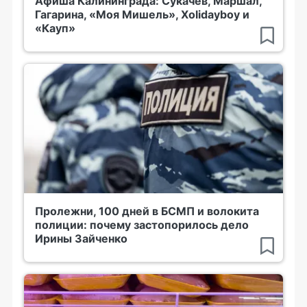
Афиша Калининграда: Сукачёв, Маршал,
Гагарина, «Моя Мишель», Xolidayboy и
«Кауп»
Пролежни, 100 дней в БСМП и волокита
полиции: почему застопорилось дело
Ирины Зайченко