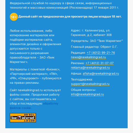
Федеральной службой по надзору в сфере связи, информационных
технологий и массовых коммуникаций (Роскомнадзор) 17 января 2011 г.
Данный сайт не предназначен для просмотра лицам младше 18 лет.
18+
Адрес: г. Калининград, ул.
Любое использование, либо
Гаражная, д.2, кабинет 308
копирование материалов или
подборки материалов сайта,
Учредитель: ЗАО "Твик Маркетинг"
элементов дизайна и оформления
Главный редактор: Обрехт О.Г.
допускается только с
Редакция:
+7 (4012) 99-21-76
письменного разрешения
news@newkaliningrad.ru
правообладателя - ЗАО «Твик
Маркетинг».
Реклама:
+7 (4012) 31-07-07
reklama@newkaliningrad.ru
Материалы с пометкой «Бизнес»,
Афиша:
afisha@newkaliningrad.ru
«Партнерский материал», «ПМ»,
«PR», «Спецпроект» - публикуются
Техподдержка:
на правах рекламы.
support@newkaliningrad.ru
Общие вопросы:
Сайт newkaliningrad.ru использует
info@newkaliningrad.ru
файлы cookie. Продолжая работу
с сайтом, вы соглашаетесь на
сбор и последующую
обработку
файлов cookie.