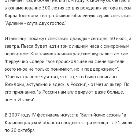
отмечает свое 60-летие. В этом году, к своему 60-летию и
в ознаменование 300-летия со дня рождения автора пьесы
Карла Гольдони театр объявил юбилейную серию спектакля
"Арлекин - слуга двух господ".
Итальянцы покажут спектакль дважды - сегодня, 30 июля, и
завтра. Пьеса будет идти три с лишним часа с синхронным
переводом. Как заявил калининградским журналистам сам
Ферруччио Солери, "все происходящее на сцене зрители
всего мира не только понимают, но и поддерживают".
"Очень странное чувство, что то, что было написано
Гольдони, актуально и здесь, в России", - отметил актер. По
его признанию, "в России нам аплодируют даже больше,
чем в Италии".
В 2007 году IV фестиваль искусств "Балтийские сезоны" в
Калининградской области продлится три месяца - с 21 июля
по 20 октября.