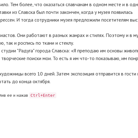
ило. Тем более, что оказаться славчанам в одном месте и в одн
вки из Славска был почти закончен, когда у музея появилась
рессен. И тогда сотрудники музея предложили посетителям выс
иастов. Они работают в разных жанрах и стилях. Поэтому и в м
 так и роспись по ткани и стеклу.
студии "Радуга" города Славска: «Я преподаю им основы живоп
о творческие поиски мои. То есть я им что-то показываю, им пон
удожницы всего 10 дней. Затем экспозиция отправится в гости в
тать до конца октября.
лив ее и нажав
Ctrl+Enter