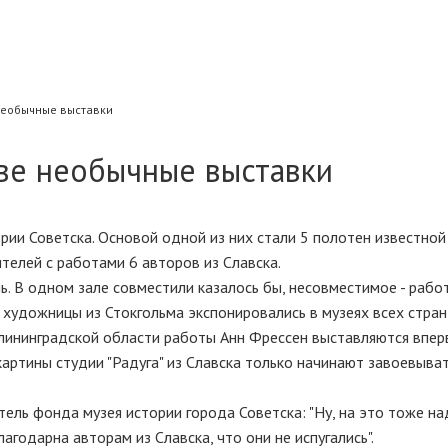
необычные выставки
две необычные выставки
рии Советска. Основой одной из них стали 5 полотен известно
телей с работами 6 авторов из Славска.
ь. В одном зале совместили казалось бы, несовместимое - рабо
художницы из Стокгольма экспонировались в музеях всех стран
алининградской области работы Анн Фрессен выставляются впер
картины студии "Радуга" из Славска только начинают завоевыват
тель фонда музея истории города Советска: "Ну, на это тоже н
агодарна авторам из Славска, что они не испугались".