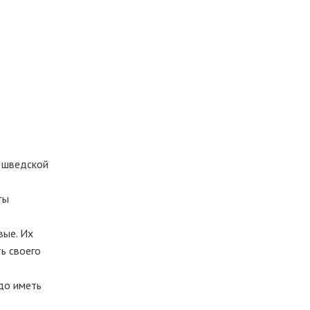
й шведской
ты
вые. Их
ь своего
адо иметь