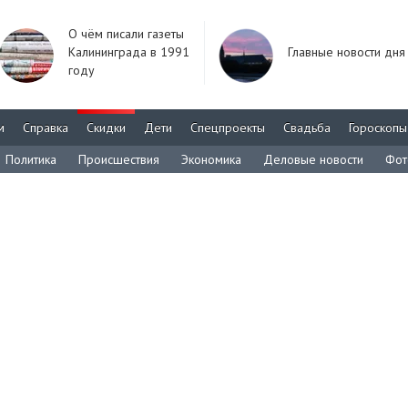
О чём писали газеты
Калининграда в 1991
Главные новости дня
году
м
Справка
Скидки
Дети
Спецпроекты
Свадьба
Гороскопы
Политика
Происшествия
Экономика
Деловые новости
Фот