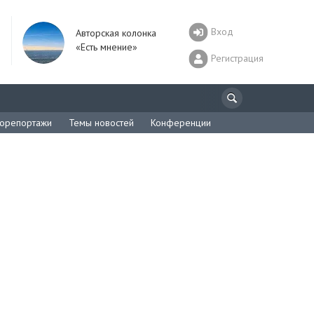
Вход
Авторская колонка
«Есть мнение»
Регистрация
орепортажи
Темы новостей
Конференции