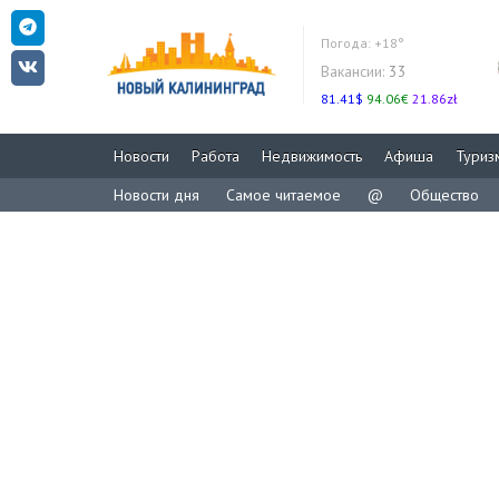
Погода:
+18°
Вакансии:
33
81.41$
94.06€
21.86zł
Новости
Работа
Недвижимость
Афиша
Туриз
Новости дня
Самое читаемое
@
Общество