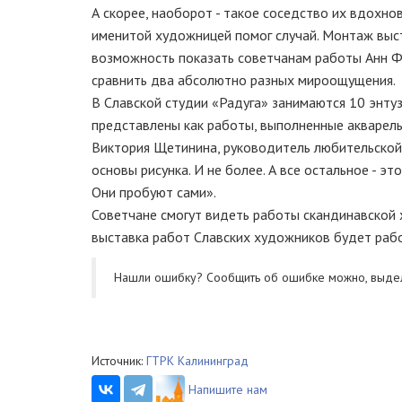
А скорее, наоборот - такое соседство их вдохнов
именитой художницей помог случай. Монтаж выста
возможность показать советчанам работы Анн Ф
сравнить два абсолютно разных мироощущения.
В Славской студии «Радуга» занимаются 10 энтуз
представлены как работы, выполненные акварелью,
Виктория Щетинина, руководитель любительской 
основы рисунка. И не более. А все остальное - эт
Они пробуют сами».
Советчане смогут видеть работы скандинавской х
выставка работ Славских художников будет рабо
Нашли ошибку? Cообщить об ошибке можно, выде
Источник:
ГТРК Калининград
Напишите нам