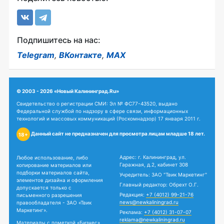
Подпишитесь на нас:
Telegram
,
ВКонтакте
,
MAX
© 2003 - 2026 «Новый Калининград.Ru»
Свидетельство о регистрации СМИ: Эл № ФС77-43520, выдано
Федеральной службой по надзору в сфере связи, информационных
технологий и массовых коммуникаций (Роскомнадзор) 17 января 2011 г.
Данный сайт не предназначен для просмотра лицам младше 18 лет.
18+
Адрес: г. Калининград, ул.
Любое использование, либо
Гаражная, д.2, кабинет 308
копирование материалов или
подборки материалов сайта,
Учредитель: ЗАО "Твик Маркетинг"
элементов дизайна и оформления
Главный редактор: Обрехт О.Г.
допускается только с
Редакция:
+7 (4012) 99-21-76
письменного разрешения
news@newkaliningrad.ru
правообладателя - ЗАО «Твик
Маркетинг».
Реклама:
+7 (4012) 31-07-07
reklama@newkaliningrad.ru
Материалы с пометкой «Бизнес»,