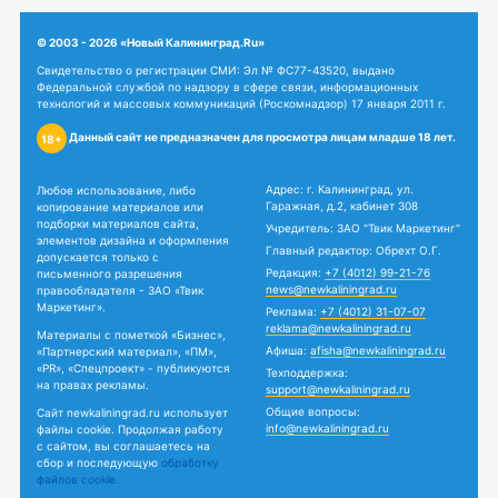
© 2003 - 2026 «Новый Калининград.Ru»
Свидетельство о регистрации СМИ: Эл № ФС77-43520, выдано
Федеральной службой по надзору в сфере связи, информационных
технологий и массовых коммуникаций (Роскомнадзор) 17 января 2011 г.
Данный сайт не предназначен для просмотра лицам младше 18 лет.
18+
Адрес: г. Калининград, ул.
Любое использование, либо
Гаражная, д.2, кабинет 308
копирование материалов или
подборки материалов сайта,
Учредитель: ЗАО "Твик Маркетинг"
элементов дизайна и оформления
Главный редактор: Обрехт О.Г.
допускается только с
Редакция:
+7 (4012) 99-21-76
письменного разрешения
news@newkaliningrad.ru
правообладателя - ЗАО «Твик
Маркетинг».
Реклама:
+7 (4012) 31-07-07
reklama@newkaliningrad.ru
Материалы с пометкой «Бизнес»,
Афиша:
afisha@newkaliningrad.ru
«Партнерский материал», «ПМ»,
«PR», «Спецпроект» - публикуются
Техподдержка:
на правах рекламы.
support@newkaliningrad.ru
Общие вопросы:
Сайт newkaliningrad.ru использует
info@newkaliningrad.ru
файлы cookie. Продолжая работу
с сайтом, вы соглашаетесь на
сбор и последующую
обработку
файлов cookie.