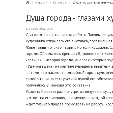
Новости
Культура
Душа города - глазами худ
Душа города - глазами 
17 декабря 2007г., 00:00
Два десятка картин за год работы. Таковы резу
художника открылась его выставка, посвящённая 
Живет лишь тот, кто творит. Но если художник 
городе. Обладатель премии «Вдохновение», член 
картинах – история города, диалог с которым ху
«Удачный день» на картине перешел в приятный в
за теми, кто населяет волшебный город художни
самой что ни на есть русской душой его обитател
получилось у Пьянова это сочетание.
Увидеть Калининград изнутри, взглянуть на душ
в ответ на его иронию, неизменную в каждой кар
ждет тех, кто придет посмотреть на работы «со