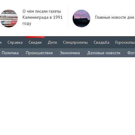
О чём писали газеты
Калининграда в 1991
Главные новости дня
году
м
Справка
Скидки
Дети
Спецпроекты
Свадьба
Гороскопы
Политика
Происшествия
Экономика
Деловые новости
Фот