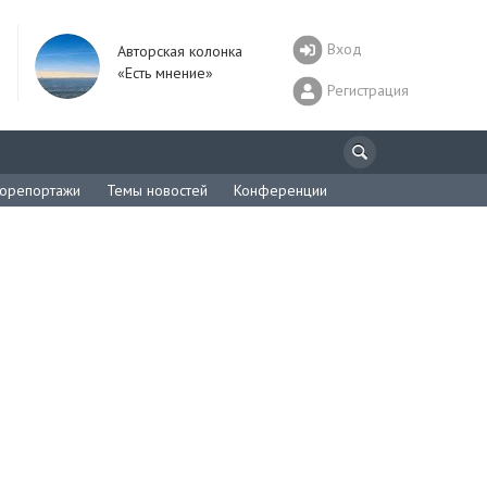
Вход
Авторская колонка
«Есть мнение»
Регистрация
орепортажи
Темы новостей
Конференции