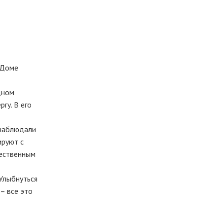
 Доме
дном
гу. В его
 наблюдали
ируют с
тественным
 Улыбнуться
– все это