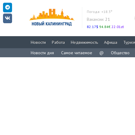
Погода:
+18.3°
Вакансии:
21
82.17$
94.84€
22.01zł
Новости
Работа
Недвижимость
Афиша
Туриз
Новости дня
Самое читаемое
@
Общество