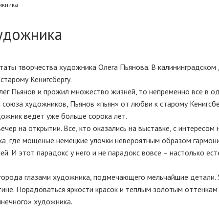
ожника
художника
льтаты творчества художника Олега Пьянова. В калининградском
старому Кёнигсбергу.
Олег Пьянов и прожил множество жизней, то непременно все в о
союза художников, Пьянов «пьян» от любви к старому Кенигсбер
дожник ведет уже больше сорока лет.
ечер на открытии. Все, кто оказались на выставке, с интересом
ка, где мощеные немецкие улочки невероятным образом гармон
ей. И этот парадокс у него и не парадокс вовсе – настолько ес
у города глазами художника, подмечающего мельчайшие детали.
тине. Порадоваться яркости красок и теплым золотым оттенкам 
лнечного» художника.