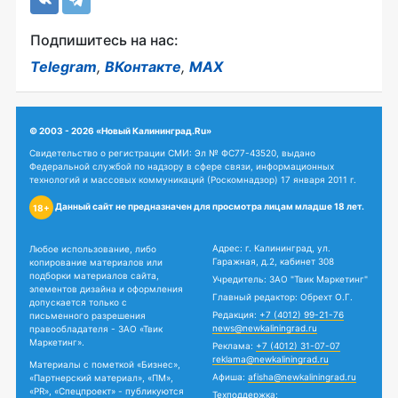
Подпишитесь на нас:
Telegram
,
ВКонтакте
,
MAX
© 2003 - 2026 «Новый Калининград.Ru»
Свидетельство о регистрации СМИ: Эл № ФС77-43520, выдано
Федеральной службой по надзору в сфере связи, информационных
технологий и массовых коммуникаций (Роскомнадзор) 17 января 2011 г.
Данный сайт не предназначен для просмотра лицам младше 18 лет.
18+
Адрес: г. Калининград, ул.
Любое использование, либо
Гаражная, д.2, кабинет 308
копирование материалов или
подборки материалов сайта,
Учредитель: ЗАО "Твик Маркетинг"
элементов дизайна и оформления
Главный редактор: Обрехт О.Г.
допускается только с
Редакция:
+7 (4012) 99-21-76
письменного разрешения
news@newkaliningrad.ru
правообладателя - ЗАО «Твик
Маркетинг».
Реклама:
+7 (4012) 31-07-07
reklama@newkaliningrad.ru
Материалы с пометкой «Бизнес»,
Афиша:
afisha@newkaliningrad.ru
«Партнерский материал», «ПМ»,
«PR», «Спецпроект» - публикуются
Техподдержка: