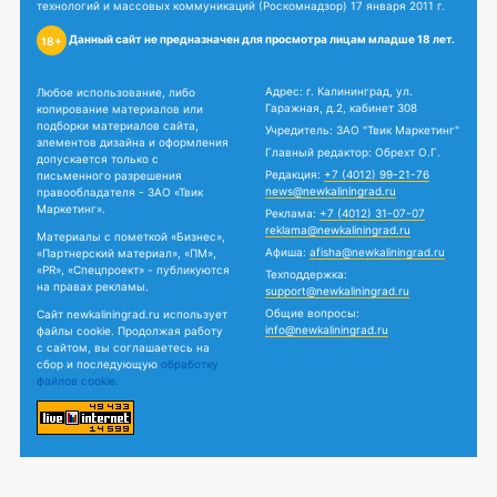
технологий и массовых коммуникаций (Роскомнадзор) 17 января 2011 г.
Данный сайт не предназначен для просмотра лицам младше 18 лет.
18+
Адрес: г. Калининград, ул.
Любое использование, либо
Гаражная, д.2, кабинет 308
копирование материалов или
подборки материалов сайта,
Учредитель: ЗАО "Твик Маркетинг"
элементов дизайна и оформления
Главный редактор: Обрехт О.Г.
допускается только с
Редакция:
+7 (4012) 99-21-76
письменного разрешения
news@newkaliningrad.ru
правообладателя - ЗАО «Твик
Маркетинг».
Реклама:
+7 (4012) 31-07-07
reklama@newkaliningrad.ru
Материалы с пометкой «Бизнес»,
Афиша:
afisha@newkaliningrad.ru
«Партнерский материал», «ПМ»,
«PR», «Спецпроект» - публикуются
Техподдержка:
на правах рекламы.
support@newkaliningrad.ru
Общие вопросы:
Сайт newkaliningrad.ru использует
info@newkaliningrad.ru
файлы cookie. Продолжая работу
с сайтом, вы соглашаетесь на
сбор и последующую
обработку
файлов cookie.