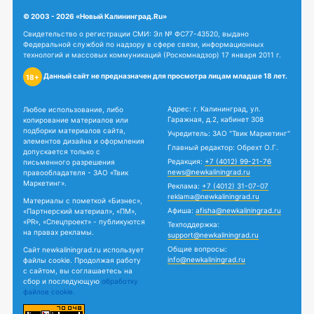
© 2003 - 2026 «Новый Калининград.Ru»
Свидетельство о регистрации СМИ: Эл № ФС77-43520, выдано
Федеральной службой по надзору в сфере связи, информационных
технологий и массовых коммуникаций (Роскомнадзор) 17 января 2011 г.
Данный сайт не предназначен для просмотра лицам младше 18 лет.
18+
Адрес: г. Калининград, ул.
Любое использование, либо
Гаражная, д.2, кабинет 308
копирование материалов или
подборки материалов сайта,
Учредитель: ЗАО "Твик Маркетинг"
элементов дизайна и оформления
Главный редактор: Обрехт О.Г.
допускается только с
Редакция:
+7 (4012) 99-21-76
письменного разрешения
news@newkaliningrad.ru
правообладателя - ЗАО «Твик
Маркетинг».
Реклама:
+7 (4012) 31-07-07
reklama@newkaliningrad.ru
Материалы с пометкой «Бизнес»,
Афиша:
afisha@newkaliningrad.ru
«Партнерский материал», «ПМ»,
«PR», «Спецпроект» - публикуются
Техподдержка:
на правах рекламы.
support@newkaliningrad.ru
Общие вопросы:
Сайт newkaliningrad.ru использует
info@newkaliningrad.ru
файлы cookie. Продолжая работу
с сайтом, вы соглашаетесь на
сбор и последующую
обработку
файлов cookie.