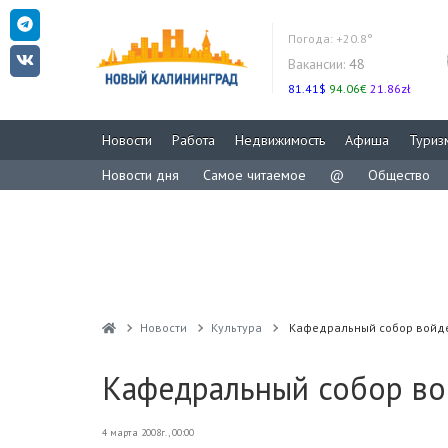
Погода:
+20.8°
Вакансии:
48
81.41$
94.06€
21.86zł
Новости
Работа
Недвижимость
Афиша
Туриз
Новости дня
Самое читаемое
@
Общество
Новости
Культура
Кафедральный собор войдет
Кафедральный собор во
4 марта 2008г., 00:00