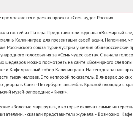
е продолжается в рамках проекта «Семь чудес России».
мали гостей из Питера. Представители журнала «Всемирный сле
ехали в Калининград для презентации своей акции. Напомним, ч
ке Российского союза туриндустрии учредил общероссийский п
народного голосования за «Семь чудес света». С начала голосо
ных шедевров можно посмотреть на сайте «Всемирного следопы
писке и Кафедральный собор Калининграда. На сегодня за наш ар
сти тысяч человек. Это неплохой показатель. В лидерах до сих
о дворца в Санкт-Петербурге, ансамбль Красной площади с хр
ьский музей-заповедник «Кижи».
ческие «Золотые маршруты», в которые включат самые интересн
итателями, - сказали представители журнала. - Возможно, Каф