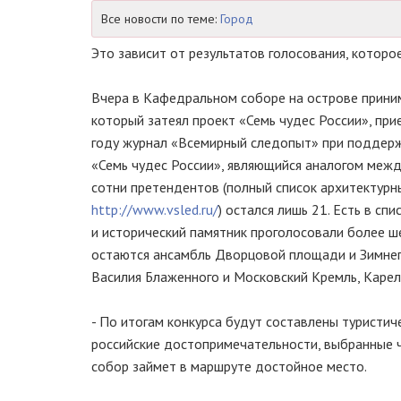
Все новости по теме:
Город
Это зависит от результатов голосования, которо
Вчера в Кафедральном соборе на острове прини
который затеял проект «Семь чудес России», при
году журнал «Всемирный следопыт» при поддерж
«Семь чудес России», являющийся аналогом между
сотни претендентов (полный список архитектур
http://www.vsled.ru/
) остался лишь 21. Есть в с
и исторический памятник проголосовали более ше
остаются ансамбль Дворцовой площади и Зимнег
Василия Блаженного и Московский Кремль, Карел
- По итогам конкурса будут составлены туристи
российские достопримечательности, выбранные ч
собор займет в маршруте достойное место.