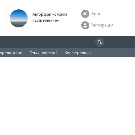
Вход
Авторская колонка
«Есть мнение»
Регистрация
орепортажи
Темы новостей
Конференции