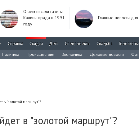
О чём писали газеты
Калининграда в 1991
Главные новости дня
году
м
Справка
Скидки
Дети
Спецпроекты
Свадьба
Гороскопы
Политика
Происшествия
Экономика
Деловые новости
Фот
 в "золотой маршрут"?
йдет в "золотой маршрут"?