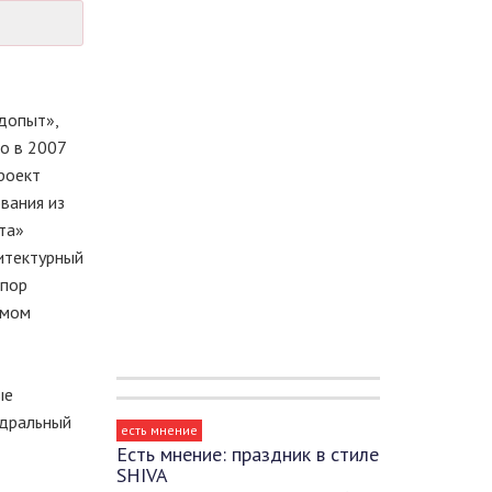
допыт»,
то в 2007
роект
вания из
та»
хитектурный
 пор
амом
ые
едральный
есть мнение
Есть мнение: праздник в стиле
SHIVA