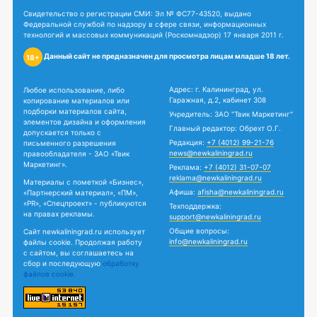
Свидетельство о регистрации СМИ: Эл № ФС77-43520, выдано
Федеральной службой по надзору в сфере связи, информационных
технологий и массовых коммуникаций (Роскомнадзор) 17 января 2011 г.
Данный сайт не предназначен для просмотра лицам младше 18 лет.
18+
Адрес: г. Калининград, ул.
Любое использование, либо
Гаражная, д.2, кабинет 308
копирование материалов или
подборки материалов сайта,
Учредитель: ЗАО "Твик Маркетинг"
элементов дизайна и оформления
Главный редактор: Обрехт О.Г.
допускается только с
Редакция:
+7 (4012) 99-21-76
письменного разрешения
news@newkaliningrad.ru
правообладателя - ЗАО «Твик
Маркетинг».
Реклама:
+7 (4012) 31-07-07
reklama@newkaliningrad.ru
Материалы с пометкой «Бизнес»,
Афиша:
afisha@newkaliningrad.ru
«Партнерский материал», «ПМ»,
«PR», «Спецпроект» - публикуются
Техподдержка:
на правах рекламы.
support@newkaliningrad.ru
Общие вопросы:
Сайт newkaliningrad.ru использует
info@newkaliningrad.ru
файлы cookie. Продолжая работу
с сайтом, вы соглашаетесь на
сбор и последующую
обработку
файлов cookie.