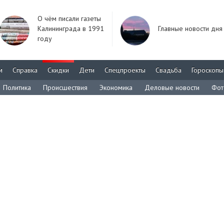
О чём писали газеты
Калининграда в 1991
Главные новости дня
году
м
Справка
Скидки
Дети
Спецпроекты
Свадьба
Гороскопы
Политика
Происшествия
Экономика
Деловые новости
Фот