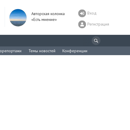
Вход
Авторская колонка
«Есть мнение»
Регистрация
орепортажи
Темы новостей
Конференции