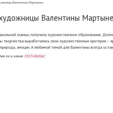
дожницы Валентины Мартынец
 художницы Валентины Мартын
школьной скамьи, получила художественное образование. Долги
ы творчества выработались свои художественные критерии – я
ь, природа, эмоции. А любимой темой для Валентины всегда оста
лив ее и нажав
Ctrl+Enter