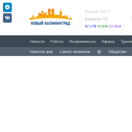
Погода:
+18.7°
Вакансии:
35
82.17$
94.84€
22.01zł
Новости
Работа
Недвижимость
Афиша
Туриз
Новости дня
Самое читаемое
@
Общество