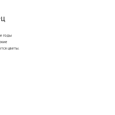
ец
е годы
ркие
ются цветы.