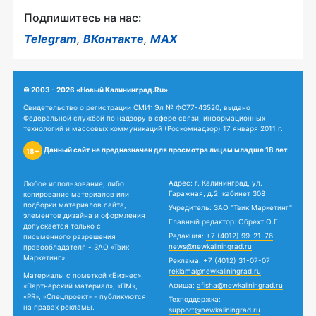
Подпишитесь на нас:
Telegram
,
ВКонтакте
,
MAX
© 2003 - 2026 «Новый Калининград.Ru»
Свидетельство о регистрации СМИ: Эл № ФС77-43520, выдано
Федеральной службой по надзору в сфере связи, информационных
технологий и массовых коммуникаций (Роскомнадзор) 17 января 2011 г.
Данный сайт не предназначен для просмотра лицам младше 18 лет.
18+
Адрес: г. Калининград, ул.
Любое использование, либо
Гаражная, д.2, кабинет 308
копирование материалов или
подборки материалов сайта,
Учредитель: ЗАО "Твик Маркетинг"
элементов дизайна и оформления
Главный редактор: Обрехт О.Г.
допускается только с
Редакция:
+7 (4012) 99-21-76
письменного разрешения
news@newkaliningrad.ru
правообладателя - ЗАО «Твик
Маркетинг».
Реклама:
+7 (4012) 31-07-07
reklama@newkaliningrad.ru
Материалы с пометкой «Бизнес»,
Афиша:
afisha@newkaliningrad.ru
«Партнерский материал», «ПМ»,
«PR», «Спецпроект» - публикуются
Техподдержка:
на правах рекламы.
support@newkaliningrad.ru