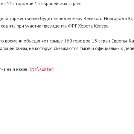
 из 115 городов 15 европейских стран.
веделя торжественно будет передан мэру Великого Новгорода Ю
ходить при участии президента ФРГ Хорста Келера.
го времени объединяет свыше 160 городов 15 стран Европы. К
толицей Ганзы, на которую съезжаются тысячи официальных деле
лив ее и нажав
Ctrl+Enter