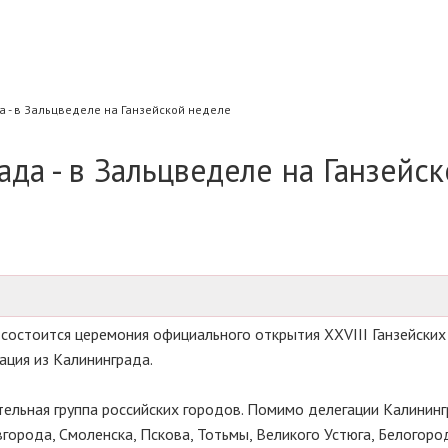
 - в Зальцведеле на Ганзейской неделе
да - в Зальцведеле на Ганзейс
 состоится церемония официального открытия XXVIII Ганзейских
ация из Калининграда.
ельная группа российских городов. Помимо делегации Калининг
орода, Смоленска, Пскова, Тотьмы, Великого Устюга, Белогоро