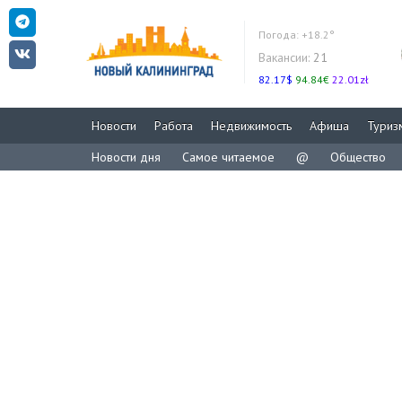
Погода:
+18.2°
Вакансии:
21
82.17$
94.84€
22.01zł
Новости
Работа
Недвижимость
Афиша
Туриз
Новости дня
Самое читаемое
@
Общество