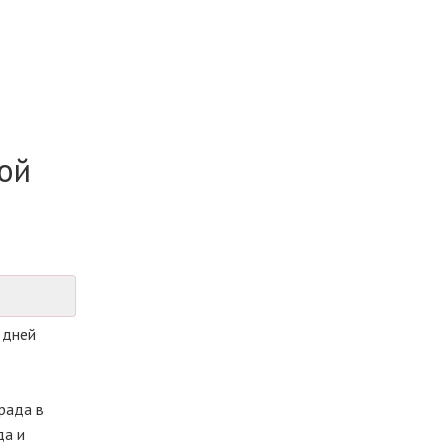
кой
 дней
рада в
да и