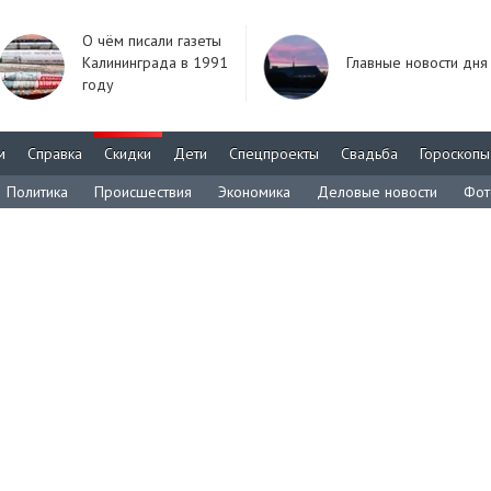
О чём писали газеты
Калининграда в 1991
Главные новости дня
году
м
Справка
Скидки
Дети
Спецпроекты
Свадьба
Гороскопы
Политика
Происшествия
Экономика
Деловые новости
Фот