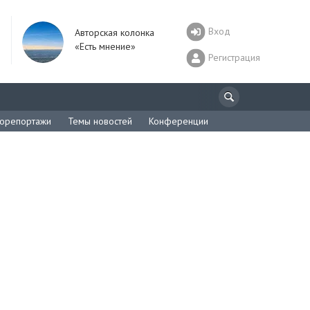
Вход
Авторская колонка
«Есть мнение»
Регистрация
орепортажи
Темы новостей
Конференции