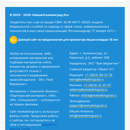
© 2003 - 2026 «Новый Калининград.Ru»
Свидетельство о регистрации СМИ: Эл № ФС77-43520, выдано
Федеральной службой по надзору в сфере связи, информационных
технологий и массовых коммуникаций (Роскомнадзор) 17 января 2011 г.
Данный сайт не предназначен для просмотра лицам младше 18 лет.
18+
Адрес: г. Калининград, ул.
Любое использование, либо
Гаражная, д.2, кабинет 308
копирование материалов или
подборки материалов сайта,
Учредитель: ЗАО "Твик Маркетинг"
элементов дизайна и оформления
Главный редактор: Обрехт О.Г.
допускается только с
Редакция:
+7 (4012) 99-21-76
письменного разрешения
news@newkaliningrad.ru
правообладателя - ЗАО «Твик
Маркетинг».
Реклама:
+7 (4012) 31-07-07
reklama@newkaliningrad.ru
Материалы с пометкой «Бизнес»,
Афиша:
afisha@newkaliningrad.ru
«Партнерский материал», «ПМ»,
«PR», «Спецпроект» - публикуются
Техподдержка:
на правах рекламы.
support@newkaliningrad.ru
Общие вопросы:
Сайт newkaliningrad.ru использует
info@newkaliningrad.ru
файлы cookie. Продолжая работу
с сайтом, вы соглашаетесь на
сбор и последующую
обработку
файлов cookie.