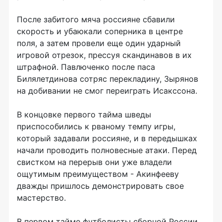
После забитого мяча россияне сбавили
скорость и убаюкали соперника в центре
поля, а затем провели еще один ударный
игровой отрезок, прессуя скандинавов в их
штрафной. Павлюченко после паса
Билялетдинова сотряс перекладину, Зырянов
на добивании не смог переиграть Исакссона.
В концовке первого тайма шведы
приспособились к рваному темпу игры,
который задавали россияне, и в передышках
начали проводить полновесные атаки. Перед
свистком на перерыв они уже владели
ощутимым преимуществом - Акинфееву
дважды пришлось демонстрировать свое
мастерство.
В первом тайме футболисты сборной России