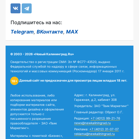
Подпишитесь на нас:
Telegram
,
ВКонтакте
,
MAX
© 2003 - 2026 «Новый Калининград.Ru»
Свидетельство о регистрации СМИ: Эл № ФС77-43520, выдано
Федеральной службой по надзору в сфере связи, информационных
технологий и массовых коммуникаций (Роскомнадзор) 17 января 2011 г.
Данный сайт не предназначен для просмотра лицам младше 18 лет.
18+
Адрес: г. Калининград, ул.
Любое использование, либо
Гаражная, д.2, кабинет 308
копирование материалов или
подборки материалов сайта,
Учредитель: ЗАО "Твик Маркетинг"
элементов дизайна и оформления
Главный редактор: Обрехт О.Г.
допускается только с
Редакция:
+7 (4012) 99-21-76
письменного разрешения
news@newkaliningrad.ru
правообладателя - ЗАО «Твик
Маркетинг».
Реклама:
+7 (4012) 31-07-07
reklama@newkaliningrad.ru
Материалы с пометкой «Бизнес»,