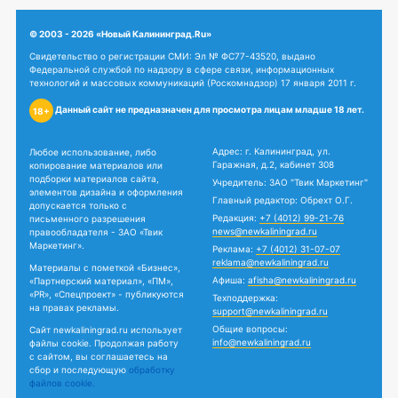
© 2003 - 2026 «Новый Калининград.Ru»
Свидетельство о регистрации СМИ: Эл № ФС77-43520, выдано
Федеральной службой по надзору в сфере связи, информационных
технологий и массовых коммуникаций (Роскомнадзор) 17 января 2011 г.
Данный сайт не предназначен для просмотра лицам младше 18 лет.
18+
Адрес: г. Калининград, ул.
Любое использование, либо
Гаражная, д.2, кабинет 308
копирование материалов или
подборки материалов сайта,
Учредитель: ЗАО "Твик Маркетинг"
элементов дизайна и оформления
Главный редактор: Обрехт О.Г.
допускается только с
Редакция:
+7 (4012) 99-21-76
письменного разрешения
news@newkaliningrad.ru
правообладателя - ЗАО «Твик
Маркетинг».
Реклама:
+7 (4012) 31-07-07
reklama@newkaliningrad.ru
Материалы с пометкой «Бизнес»,
Афиша:
afisha@newkaliningrad.ru
«Партнерский материал», «ПМ»,
«PR», «Спецпроект» - публикуются
Техподдержка:
на правах рекламы.
support@newkaliningrad.ru
Общие вопросы:
Сайт newkaliningrad.ru использует
info@newkaliningrad.ru
файлы cookie. Продолжая работу
с сайтом, вы соглашаетесь на
сбор и последующую
обработку
файлов cookie.