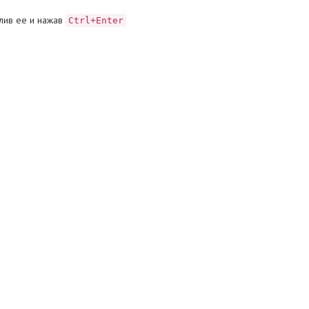
лив ее и нажав
Ctrl+Enter