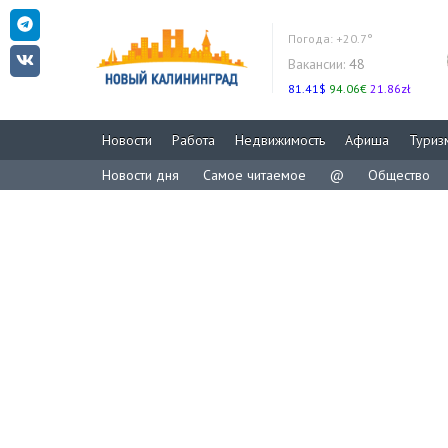
Погода:
+20.7°
Вакансии:
48
81.41$
94.06€
21.86zł
Новости
Работа
Недвижимость
Афиша
Туриз
Новости дня
Самое читаемое
@
Общество