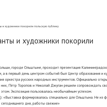
ы и художники покорили польскую публику
анты и художники покорили
ольши, городе Ольштыне, проходит презентация Калининградско
, а в первый день центром событий был Центр образования и к
ения оркестра русских народных инструментов. Официально откр
з них, Пётр Торопов и Николай Джуган решили сопровождать св
б этом. Экспозиция пользовалась необычайным успехом.
Выставка формировалась специально для Ольштына. Не из 
ы сегодняшнего дня, работы свежие»