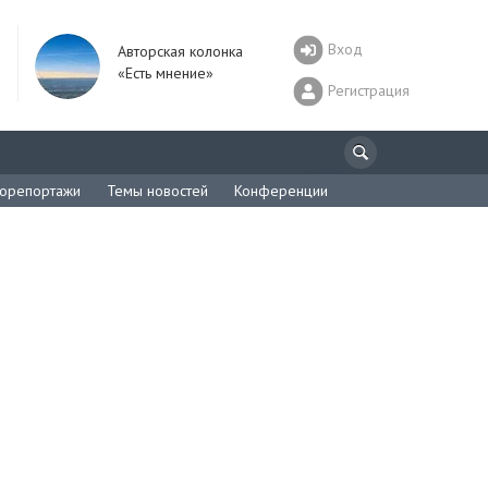
Вход
Авторская колонка
«Есть мнение»
Регистрация
орепортажи
Темы новостей
Конференции