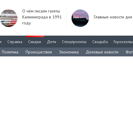
О чём писали газеты
Калининграда в 1991
Главные новости дня
году
м
Справка
Скидки
Дети
Спецпроекты
Свадьба
Гороскопы
Политика
Происшествия
Экономика
Деловые новости
Фот