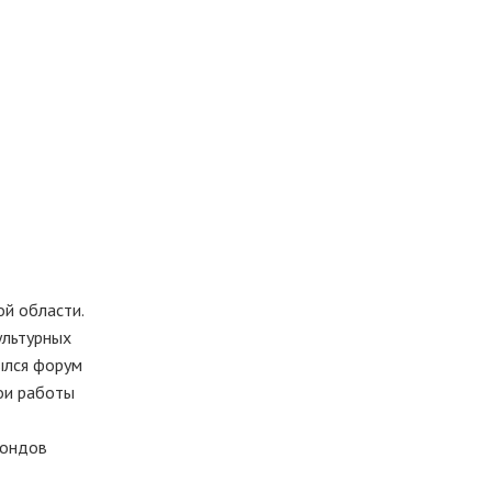
й области.
ультурных
ылся форум
ои работы
фондов