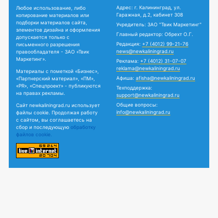
Адрес: г. Калининград, ул.
Любое использование, либо
Гаражная, д.2, кабинет 308
копирование материалов или
подборки материалов сайта,
Учредитель: ЗАО "Твик Маркетинг"
элементов дизайна и оформления
Главный редактор: Обрехт О.Г.
допускается только с
Редакция:
+7 (4012) 99-21-76
письменного разрешения
news@newkaliningrad.ru
правообладателя - ЗАО «Твик
Маркетинг».
Реклама:
+7 (4012) 31-07-07
reklama@newkaliningrad.ru
Материалы с пометкой «Бизнес»,
Афиша:
afisha@newkaliningrad.ru
«Партнерский материал», «ПМ»,
«PR», «Спецпроект» - публикуются
Техподдержка:
на правах рекламы.
support@newkaliningrad.ru
Общие вопросы:
Сайт newkaliningrad.ru использует
info@newkaliningrad.ru
файлы cookie. Продолжая работу
с сайтом, вы соглашаетесь на
сбор и последующую
обработку
файлов cookie.