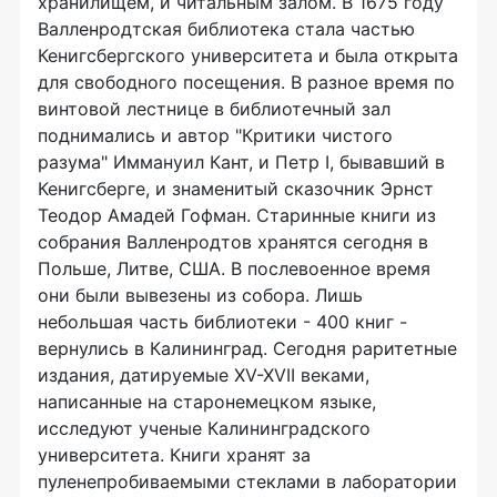
хранилищем, и читальным залом. В 1675 году
Валленродтская библиотека стала частью
Кенигсбергского университета и была открыта
для свободного посещения. В разное время по
винтовой лестнице в библиотечный зал
поднимались и автор "Критики чистого
разума" Иммануил Кант, и Петр I, бывавший в
Кенигсберге, и знаменитый сказочник Эрнст
Теодор Амадей Гофман. Старинные книги из
собрания Валленродтов хранятся сегодня в
Польше, Литве, США. В послевоенное время
они были вывезены из собора. Лишь
небольшая часть библиотеки - 400 книг -
вернулись в Калининград. Сегодня раритетные
издания, датируемые XV-XVII веками,
написанные на старонемецком языке,
исследуют ученые Калининградского
университета. Книги хранят за
пуленепробиваемыми стеклами в лаборатории