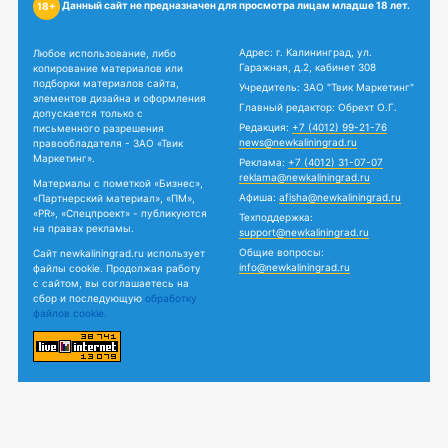
Данный сайт не предназначен для просмотра лицам младше 18 лет.
18+
Адрес: г. Калининград, ул.
Любое использование, либо
Гаражная, д.2, кабинет 308
копирование материалов или
подборки материалов сайта,
Учредитель: ЗАО "Твик Маркетинг"
элементов дизайна и оформления
Главный редактор: Обрехт О.Г.
допускается только с
Редакция:
+7 (4012) 99-21-76
письменного разрешения
news@newkaliningrad.ru
правообладателя - ЗАО «Твик
Маркетинг».
Реклама:
+7 (4012) 31-07-07
reklama@newkaliningrad.ru
Материалы с пометкой «Бизнес»,
Афиша:
afisha@newkaliningrad.ru
«Партнерский материал», «ПМ»,
«PR», «Спецпроект» - публикуются
Техподдержка:
на правах рекламы.
support@newkaliningrad.ru
Общие вопросы:
Сайт newkaliningrad.ru использует
info@newkaliningrad.ru
файлы cookie. Продолжая работу
с сайтом, вы соглашаетесь на
сбор и последующую
обработку
файлов cookie.