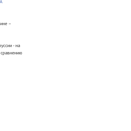
ИА
аине –
уссии - на
о сравнению