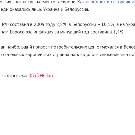
ссия заняла третье место в Европе. Как
передает во вторник 
реди оказались лишь Украина и Белоруссия.
 РФ составил в 2009 году 8,8%, в Белоруссии – 10,1%, а на Укр
анам Евросоюза инфляция за минувший год составила 1,4%.
ан наибольший прирост потребительских цен отмечался в Белор
%. В отдельных европейских странах наблюдалось снижение цен п
лив ее и нажав
Ctrl+Enter