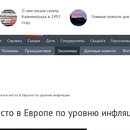
О чём писали газеты
Калининграда в 1991
Главные новости дня
году
м
Справка
Скидки
Дети
Спецпроекты
Свадьба
Гороскопы
Политика
Происшествия
Экономика
Деловые новости
Фот
ретье место в Европе по уровню инфляции
есто в Европе по уровню инфля