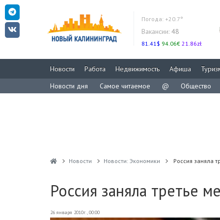
Погода:
+20.7°
Вакансии:
48
81.41$
94.06€
21.86zł
Новости
Работа
Недвижимость
Афиша
Туриз
Новости дня
Самое читаемое
@
Общество
Новости
Новости: Экономики
Россия заняла т
Россия заняла третье м
26 января 2010г., 00:00