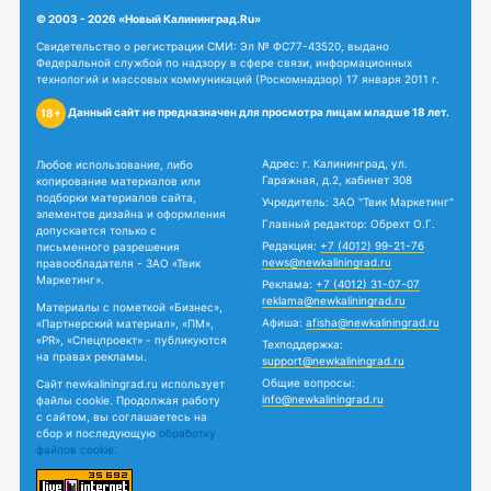
© 2003 - 2026 «Новый Калининград.Ru»
Свидетельство о регистрации СМИ: Эл № ФС77-43520, выдано
Федеральной службой по надзору в сфере связи, информационных
технологий и массовых коммуникаций (Роскомнадзор) 17 января 2011 г.
Данный сайт не предназначен для просмотра лицам младше 18 лет.
18+
Адрес: г. Калининград, ул.
Любое использование, либо
Гаражная, д.2, кабинет 308
копирование материалов или
подборки материалов сайта,
Учредитель: ЗАО "Твик Маркетинг"
элементов дизайна и оформления
Главный редактор: Обрехт О.Г.
допускается только с
Редакция:
+7 (4012) 99-21-76
письменного разрешения
news@newkaliningrad.ru
правообладателя - ЗАО «Твик
Маркетинг».
Реклама:
+7 (4012) 31-07-07
reklama@newkaliningrad.ru
Материалы с пометкой «Бизнес»,
Афиша:
afisha@newkaliningrad.ru
«Партнерский материал», «ПМ»,
«PR», «Спецпроект» - публикуются
Техподдержка:
на правах рекламы.
support@newkaliningrad.ru
Общие вопросы:
Сайт newkaliningrad.ru использует
info@newkaliningrad.ru
файлы cookie. Продолжая работу
с сайтом, вы соглашаетесь на
сбор и последующую
обработку
файлов cookie.