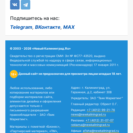
Подпишитесь на нас:
Telegram
,
ВКонтакте
,
MAX
© 2003 - 2026 «Новый Калининград.Ru»
Свидетельство о регистрации СМИ: Эл № ФС77-43520, выдано
Федеральной службой по надзору в сфере связи, информационных
технологий и массовых коммуникаций (Роскомнадзор) 17 января 2011 г.
Данный сайт не предназначен для просмотра лицам младше 18 лет.
18+
Адрес: г. Калининград, ул.
Любое использование, либо
Гаражная, д.2, кабинет 308
копирование материалов или
подборки материалов сайта,
Учредитель: ЗАО "Твик Маркетинг"
элементов дизайна и оформления
Главный редактор: Обрехт О.Г.
допускается только с
Редакция:
+7 (4012) 99-21-76
письменного разрешения
news@newkaliningrad.ru
правообладателя - ЗАО «Твик
Маркетинг».
Реклама:
+7 (4012) 31-07-07
reklama@newkaliningrad.ru
Материалы с пометкой «Бизнес»,
Афиша:
afisha@newkaliningrad.ru
«Партнерский материал», «ПМ»,