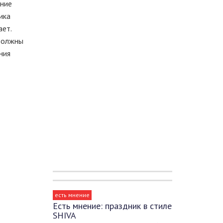
ение
ика
ает.
 должны
ния
есть мнение
Есть мнение: праздник в стиле
SHIVA