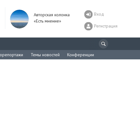
Вход
Авторская колонка
«Есть мнение»
Регистрация
орепортажи
Темы новостей
Конференции