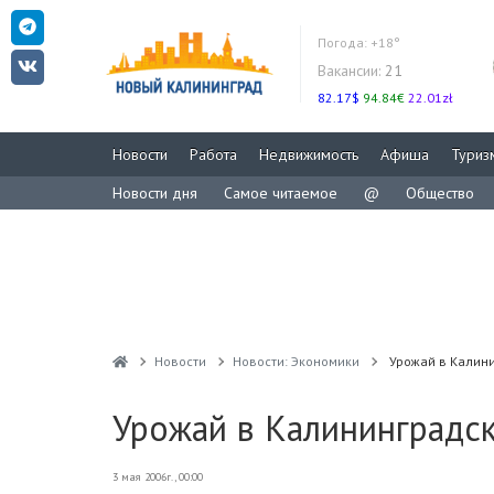
Погода:
+18°
Вакансии:
21
82.17$
94.84€
22.01zł
Новости
Работа
Недвижимость
Афиша
Туриз
Новости дня
Самое читаемое
@
Общество
Новости
Новости: Экономики
Урожай в Калини
Урожай в Калининградск
3 мая 2006г., 00:00