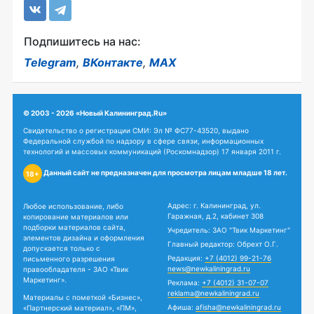
Подпишитесь на нас:
Telegram
,
ВКонтакте
,
MAX
© 2003 - 2026 «Новый Калининград.Ru»
Свидетельство о регистрации СМИ: Эл № ФС77-43520, выдано
Федеральной службой по надзору в сфере связи, информационных
технологий и массовых коммуникаций (Роскомнадзор) 17 января 2011 г.
Данный сайт не предназначен для просмотра лицам младше 18 лет.
18+
Адрес: г. Калининград, ул.
Любое использование, либо
Гаражная, д.2, кабинет 308
копирование материалов или
подборки материалов сайта,
Учредитель: ЗАО "Твик Маркетинг"
элементов дизайна и оформления
Главный редактор: Обрехт О.Г.
допускается только с
Редакция:
+7 (4012) 99-21-76
письменного разрешения
news@newkaliningrad.ru
правообладателя - ЗАО «Твик
Маркетинг».
Реклама:
+7 (4012) 31-07-07
reklama@newkaliningrad.ru
Материалы с пометкой «Бизнес»,
Афиша:
afisha@newkaliningrad.ru
«Партнерский материал», «ПМ»,