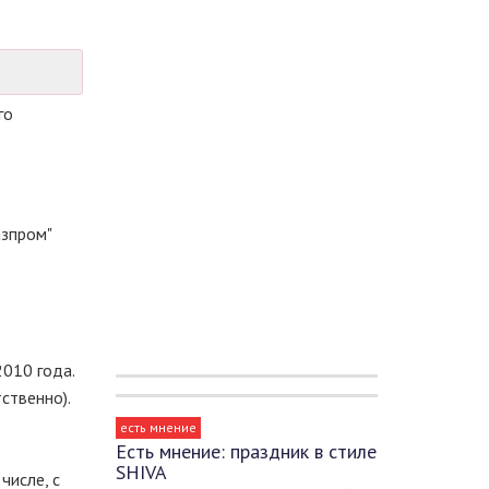
го
азпром"
010 года.
ственно).
есть мнение
Есть мнение: праздник в стиле
SHIVA
числе, с