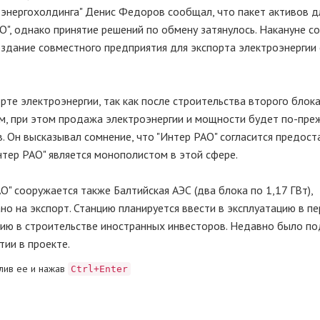
м энергохолдинга" Денис Федоров сообщал, что пакет активов 
О", однако принятие решений по обмену затянулось. Накануне с
оздание совместного предприятия для экспорта электроэнергии 
рте электроэнергии, так как после строительства второго блок
ым, при этом продажа электроэнергии и мощности будет по-пре
. Он высказывал сомнение, что "Интер РАО" согласится предост
Интер РАО" является монополистом в этой сфере.
О" сооружается также Балтийская АЭС (два блока по 1,17 ГВт),
о на экспорт. Станцию планируется ввести в эксплуатацию в пе
стию в строительстве иностранных инвесторов. Недавно было п
тии в проекте.
лив ее и нажав
Ctrl+Enter