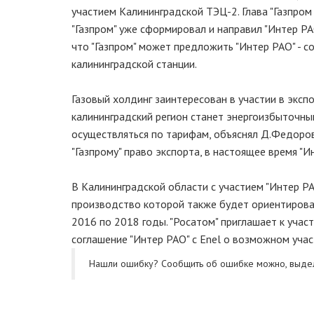
участием Калининградской ТЭЦ-2. Глава "Газпро
"Газпром" уже сформировал и направил "Интер РА
что "Газпром" может предложить "Интер РАО" - с
калининградской станции.
Газовый холдинг заинтересован в участии в экспо
калининградский регион станет энергоизбыточн
осуществляться по тарифам, объяснял Д.Федоров
"Газпрому" право экспорта, в настоящее время "
В Калининградской области с участием "Интер РА
производство которой также будет ориентирован
2016 по 2018 годы. "Росатом" приглашает к уча
соглашение "Интер РАО" с Enel о возможном учас
Нашли ошибку? Cообщить об ошибке можно, выде