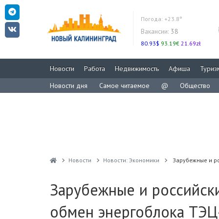
Погода:
+23.8°
Вакансии:
38
80.93$
93.19€
21.69zł
Новости
Работа
Недвижимость
Афиша
Туриз
Новости дня
Самое читаемое
@
Общество
Новости
Новости: Экономики
Зарубежные и р
Зарубежные и российск
обмен энергоблока ТЭЦ