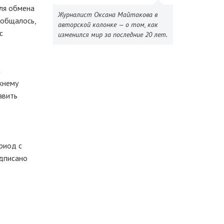
для обмена
Журналист Оксана Майтакова в
ообщалось,
авторской колонке — о том, как
с
изменился мир за последние 20 лет.
а
жнему
авить
риод с
одписано