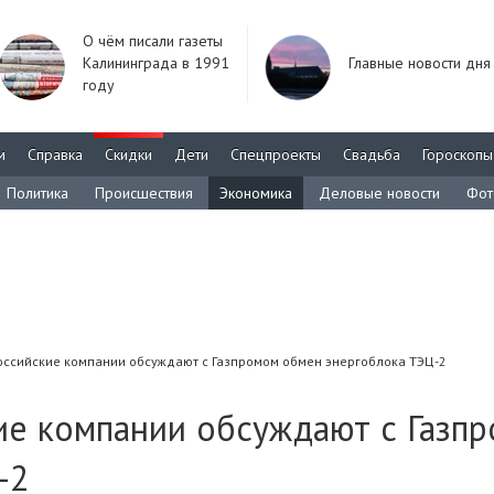
О чём писали газеты
Калининграда в 1991
Главные новости дня
году
м
Справка
Скидки
Дети
Спецпроекты
Свадьба
Гороскопы
Политика
Происшествия
Экономика
Деловые новости
Фот
оссийские компании обсуждают с Газпромом обмен энергоблока ТЭЦ-2
ие компании обсуждают с Газп
-2