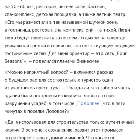
на 50–60 яхт, ресторан, летнее кафе, бассейн,
спа-комплекс
, детская площадка, а также летний театр.
«Его мы разместили в так называемой шумной зоне,
а гостиница, ресторан,
спа-комплекс
, они — в тихой. Люди
сюда будут приезжать за покоем, отдыхом на природе,
уникальной средой и сервисом, соответствующим ведущим
гостиничным сетям. Для меня ориентир — это сеть „Four
Seasons“», — поделился планами бизнесмен.
«Можно неприятный вопрос? — вклинился рассказ
о будущем рае для состоятельных туристов один
из участников
пресс-тура.
— Правда ли, что забор и часть
зданий были построены из кирпича, добытого при
разрушении усадеб, в том числе „
Подоллен
“, что в пяти
минутах в поселке Лозовое?».
«Да, я использовал для строительства только аутентичный
кирпич. В регионе, к сожалению, развит этот промысел
по разборке старых домов и имений. Что касается