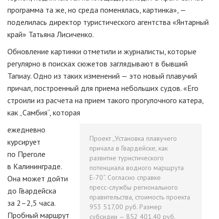
программа та же, но среда поменялась, картинка», —
поделилась директор туристического агентства «Янтарный
край» Татьяна Лисиченко.
Обновление картинки отметили и журналисты, которые
регулярно в поисках сюжетов заглядывают в бывший
Тапиау. Одно из таких изменений — это новый плавучий
причал, построенный для приема небольших судов. «Его
строили из расчета на прием такого прогулочного катера,
как „Самбия“, которая
ежедневно
Проект „Установка плавучего
курсирует
причала в Гвардейске, как
по Преголе
развитие туристического
в Калининграде.
потенциала водного маршрута
Е-70
“. Согласно справке
Она может дойти
пресс-службы
регионального
до Гвардейска
правительства, стоимость проекта
за 2–2,5 часа.
953 517,00 руб. Размер
Пробный маршрут
субсидии — 852 401,40 руб.