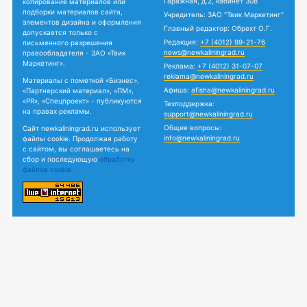
Гаражная, д.2, кабинет 308
копирование материалов или
подборки материалов сайта,
Учредитель: ЗАО "Твик Маркетинг"
элементов дизайна и оформления
Главный редактор: Обрехт О.Г.
допускается только с
Редакция:
+7 (4012) 99-21-76
письменного разрешения
news@newkaliningrad.ru
правообладателя - ЗАО «Твик
Маркетинг».
Реклама:
+7 (4012) 31-07-07
reklama@newkaliningrad.ru
Материалы с пометкой «Бизнес»,
Афиша:
afisha@newkaliningrad.ru
«Партнерский материал», «ПМ»,
«PR», «Спецпроект» - публикуются
Техподдержка:
на правах рекламы.
support@newkaliningrad.ru
Общие вопросы:
Сайт newkaliningrad.ru использует
info@newkaliningrad.ru
файлы cookie. Продолжая работу
с сайтом, вы соглашаетесь на
сбор и последующую
обработку
файлов cookie.