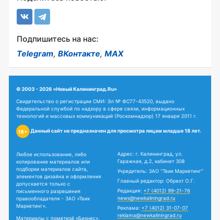
Подпишитесь на нас:
Telegram
,
ВКонтакте
,
MAX
© 2003 - 2026 «Новый Калининград.Ru»
Свидетельство о регистрации СМИ: Эл № ФС77-43520, выдано
Федеральной службой по надзору в сфере связи, информационных
технологий и массовых коммуникаций (Роскомнадзор) 17 января 2011 г.
Данный сайт не предназначен для просмотра лицам младше 18 лет.
18+
Адрес: г. Калининград, ул.
Любое использование, либо
Гаражная, д.2, кабинет 308
копирование материалов или
подборки материалов сайта,
Учредитель: ЗАО "Твик Маркетинг"
элементов дизайна и оформления
Главный редактор: Обрехт О.Г.
допускается только с
Редакция:
+7 (4012) 99-21-76
письменного разрешения
news@newkaliningrad.ru
правообладателя - ЗАО «Твик
Маркетинг».
Реклама:
+7 (4012) 31-07-07
reklama@newkaliningrad.ru
Материалы с пометкой «Бизнес»,