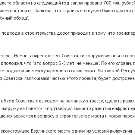
юджете области на следующий год запланировано 700 млн рублей,
можем построить. Понятно, что строить его нужно было гораздо 
Южный обход".
 подхода в строительстве дорог приводит к тому, что транспо
 через Неман в окрестностях Советска и сооружения нового пог
едположил, что "это вопрос 3-5 лет, не меньше". По его словам,
том подписании международного соглашения с Литовской Респуб
од Советска, являющаяся частью этого проекта, будет достроена
обход Советска с выходом на неманскую трассу, сделать развя
 нагрузку на Советск, - подтвердил министр развития инфрастру
ашения вернемся к вопросу о строительстве моста и погранперех
еконструкцию Берлинского моста одним из условий включения