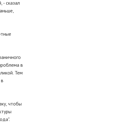
 - сказал
раньше,
ртные
раничного
 проблема в
ликой. Тем
 в
зку, чтобы
ктуры
ода".