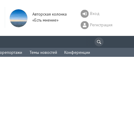
Вход
Авторская колонка
«Есть мнение»
Регистрация
орепортажи
Темы новостей
Конференции