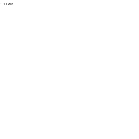
с этим,
о