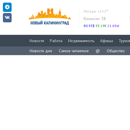
Погода:
+23.5°
Вакансии:
38
80.93$
93.19€
21.69zł
Новости
Работа
Недвижимость
Афиша
Туриз
Новости дня
Самое читаемое
@
Общество