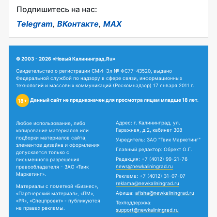
Подпишитесь на нас:
Telegram
,
ВКонтакте
,
MAX
© 2003 - 2026 «Новый Калининград.Ru»
Свидетельство о регистрации СМИ: Эл № ФС77-43520, выдано
Федеральной службой по надзору в сфере связи, информационных
технологий и массовых коммуникаций (Роскомнадзор) 17 января 2011 г.
Данный сайт не предназначен для просмотра лицам младше 18 лет.
18+
Адрес: г. Калининград, ул.
Любое использование, либо
Гаражная, д.2, кабинет 308
копирование материалов или
подборки материалов сайта,
Учредитель: ЗАО "Твик Маркетинг"
элементов дизайна и оформления
Главный редактор: Обрехт О.Г.
допускается только с
Редакция:
+7 (4012) 99-21-76
письменного разрешения
news@newkaliningrad.ru
правообладателя - ЗАО «Твик
Маркетинг».
Реклама:
+7 (4012) 31-07-07
reklama@newkaliningrad.ru
Материалы с пометкой «Бизнес»,
Афиша:
afisha@newkaliningrad.ru
«Партнерский материал», «ПМ»,
«PR», «Спецпроект» - публикуются
Техподдержка:
на правах рекламы.
support@newkaliningrad.ru