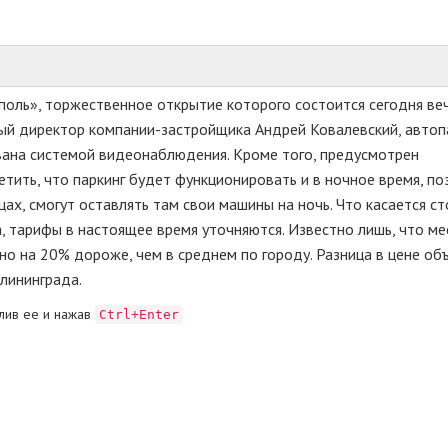
поль», торжественное открытие которого состоится сегодня ве
ый директор компании-застройщика Андрей Ковалевский, автоп
вана системой видеонаблюдения. Кроме того, предусмотрен
тить, что паркинг будет функционировать и в ночное время, п
х, смогут оставлять там свои машины на ночь. Что касается с
а, тарифы в настоящее время уточняются. Известно лишь, что ме
о на 20% дороже, чем в среднем по городу. Разница в цене об
лининграда.
лив ее и нажав
Ctrl+Enter