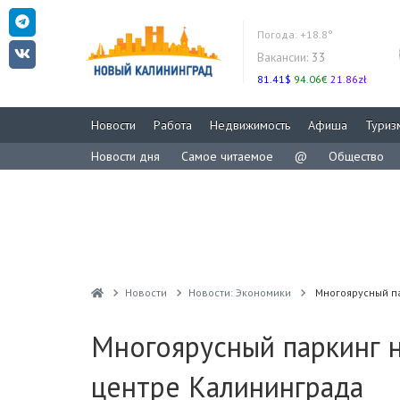
Погода:
+18.8°
Вакансии:
33
81.41$
94.06€
21.86zł
Новости
Работа
Недвижимость
Афиша
Туриз
Новости дня
Самое читаемое
@
Общество
Новости
Новости: Экономики
Многоярусный па
Многоярусный паркинг н
центре Калининграда