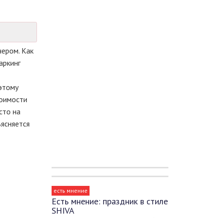
чером. Как
аркинг
оэтому
тоимости
сто на
ъясняется
есть мнение
Есть мнение: праздник в стиле
SHIVA