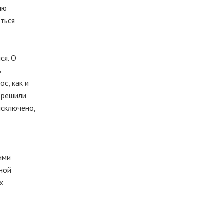
ию
иться
ся. О
ь
с, как и
и решили
исключено,
ь
ими
тной
х