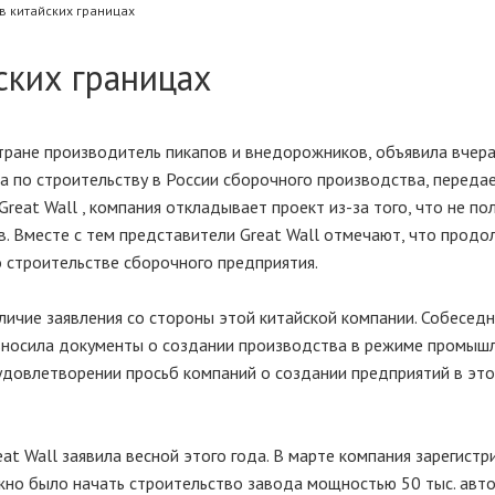
 в китайских границах
йских границах
стране производитель пикапов и внедорожников, объявила вчера
 по строительству в России сборочного производства, переда
Great Wall , компания откладывает проект из-за того, что не по
в. Вместе с тем представители Great Wall отмечают, что прод
о строительстве сборочного предприятия.
ичие заявления со стороны этой китайской компании. Собеседн
 вносила документы о создании производства в режиме промыш
в удовлетворении просьб компаний о создании предприятий в эт
at Wall заявила весной этого года. В марте компания зарегист
жно было начать строительство завода мощностью 50 тыс. авт