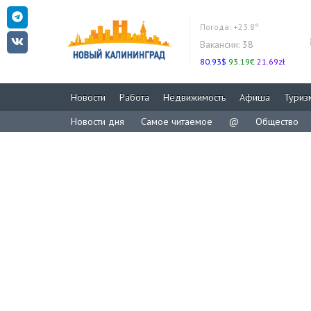
Погода:
+23.8°
Вакансии:
38
80.93$
93.19€
21.69zł
Новости
Работа
Недвижимость
Афиша
Туриз
Новости дня
Самое читаемое
@
Общество