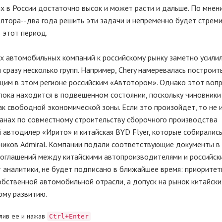
их в России достаточно высок и может расти и дальше. По мнен
олтора--два года решить эти задачи и непременно будет стрем
в этот период.
х автомобильных компаний к российскому рынку заметно усилил
 сразу несколько групп. Например, Chery намеревалась построит
им в этом регионе российским «Автотором». Однако этот вопро
 пока находится в подвешенном состоянии, поскольку чиновник
к свободной экономической зоны. Если это произойдет, то не 
планах по совместному строительству сборочного производства
 автодилер «Ирито» и китайская BYD Flyer, которые собиралис
ников Admiral. Компании подали соответствующие документы в
тсоглашений между китайскими автопроизводителями и российск
т аналитики, не будет подписано в ближайшее время: приорите
бственной автомобильной отрасли, а допуск на рынок китайски
ому развитию.
лив ее и нажав
Ctrl+Enter