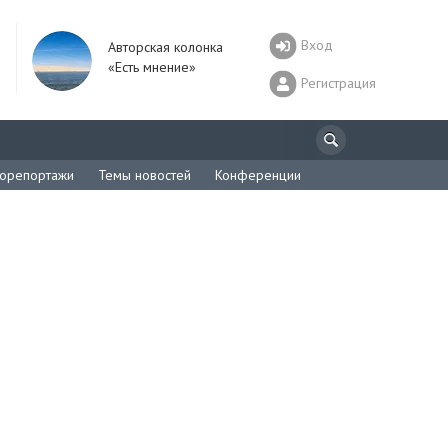
Вход
Авторская колонка
«Есть мнение»
Регистрация
орепортажи
Темы новостей
Конференции