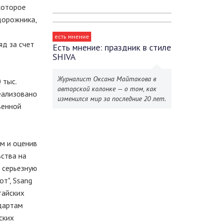
которое
дорожника,
ь
есть мнение
яд за счет
Есть мнение: праздник в стиле
SHIVA
Журналист Оксана Майтакова в
 тыс.
авторской колонке — о том, как
реализовано
изменился мир за последние 20 лет.
венной
м и оценив
ства на
ы серьезную
от", Ssang
тайских
дартам
ских