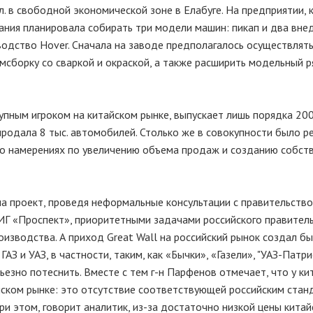
. в свободной экономической зоне в Елабуге. На предприятии, 
пания планировала собирать три модели машин: пикап и два вне
водство Hover. Сначала на заводе предполагалось осуществлят
омсборку со сваркой и окраской, а также расширить модельный р
рупным игроком на китайском рынке, выпускает лишь порядка 200
продала 8 тыс. автомобилей. Столько же в совокупности было 
а о намерениях по увеличению объема продаж и созданию собст
ла проект, проведя неформальные консультации с правительство
ИГ «Проспект», приоритетными задачами российского правитель
изводства. А приход Great Wall на российский рынок создал б
З и УАЗ, в частности, таким, как «Бычки», «Газели», "УАЗ-Патри
рьезно потеснить. Вместе с тем г-н Парфенов отмечает, что у ки
ском рынке: это отсутствие соответствующей российским стан
ри этом, говорит аналитик, из-за достаточно низкой цены китай