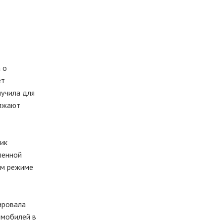
 о
ет
лучила для
олжают
ик
ленной
ом режиме
рировала
омобилей в