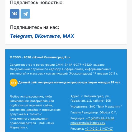
Поделитесь новостью:
Подпишитесь на нас:
Telegram
,
ВКонтакте
,
MAX
© 2003 - 2026 «Новый Калининград.Ru»
Свидетельство о регистрации СМИ: Эл № ФС77-43520, выдано
Федеральной службой по надзору в сфере связи, информационных
технологий и массовых коммуникаций (Роскомнадзор) 17 января 2011 г.
Данный сайт не предназначен для просмотра лицам младше 18 лет.
18+
Адрес: г. Калининград, ул.
Любое использование, либо
Гаражная, д.2, кабинет 308
копирование материалов или
подборки материалов сайта,
Учредитель: ЗАО "Твик Маркетинг"
элементов дизайна и оформления
Главный редактор: Обрехт О.Г.
допускается только с
Редакция:
+7 (4012) 99-21-76
письменного разрешения
news@newkaliningrad.ru
правообладателя - ЗАО «Твик
Маркетинг».
Реклама:
+7 (4012) 31-07-07