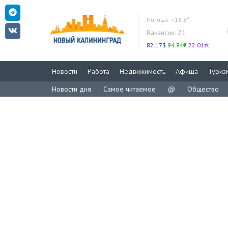
Погода:
+18.8°
Вакансии:
21
82.17$
94.84€
22.01zł
Новости
Работа
Недвижимость
Афиша
Туриз
Новости дня
Самое читаемое
@
Общество