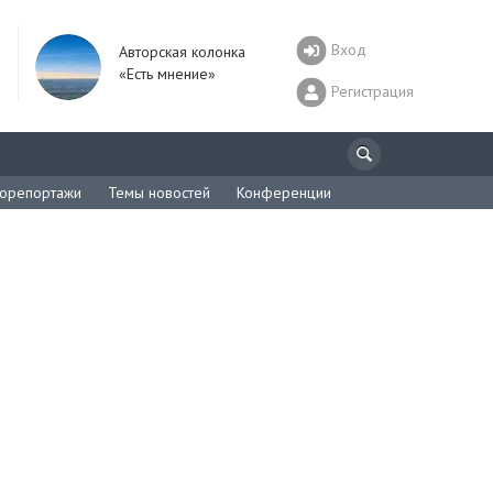
Вход
Авторская колонка
«Есть мнение»
Регистрация
орепортажи
Темы новостей
Конференции