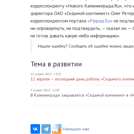
корреспонденту «Нового Калининграда.Ru», что и
директора
ОАО «Седьмой континент»
Олег Ретер
корреспондентом портала
«Руград.Eu»
не подтве
ни опровергнуть, ни подтвердить, — сказал он. —
не готов давать
какую-либо
информацию».
Нашли ошибку? Cообщить об ошибке можно, выде
Тема в развитии
10 апреля 2012г., 13:53
12 апреля — последний день работы «Седьмого контин
9 апреля 2012г., 12:59
В Калининграде закрывается «Седьмой континент» в «
Напишите нам