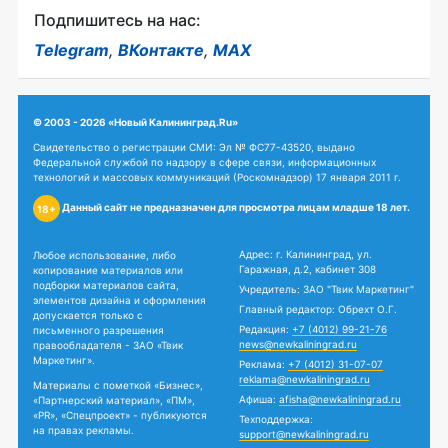
Подпишитесь на нас:
Telegram
,
ВКонтакте
,
MAX
© 2003 - 2026 «Новый Калининград.Ru»
Свидетельство о регистрации СМИ: Эл № ФС77-43520, выдано
Федеральной службой по надзору в сфере связи, информационных
технологий и массовых коммуникаций (Роскомнадзор) 17 января 2011 г.
Данный сайт не предназначен для просмотра лицам младше 18 лет.
18+
Адрес: г. Калининград, ул.
Любое использование, либо
Гаражная, д.2, кабинет 308
копирование материалов или
подборки материалов сайта,
Учредитель: ЗАО "Твик Маркетинг"
элементов дизайна и оформления
Главный редактор: Обрехт О.Г.
допускается только с
Редакция:
+7 (4012) 99-21-76
письменного разрешения
news@newkaliningrad.ru
правообладателя - ЗАО «Твик
Маркетинг».
Реклама:
+7 (4012) 31-07-07
reklama@newkaliningrad.ru
Материалы с пометкой «Бизнес»,
Афиша:
afisha@newkaliningrad.ru
«Партнерский материал», «ПМ»,
«PR», «Спецпроект» - публикуются
Техподдержка:
на правах рекламы.
support@newkaliningrad.ru