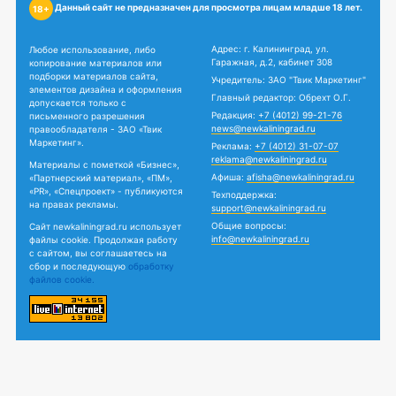
Данный сайт не предназначен для просмотра лицам младше 18 лет.
18+
Адрес: г. Калининград, ул.
Любое использование, либо
Гаражная, д.2, кабинет 308
копирование материалов или
подборки материалов сайта,
Учредитель: ЗАО "Твик Маркетинг"
элементов дизайна и оформления
Главный редактор: Обрехт О.Г.
допускается только с
Редакция:
+7 (4012) 99-21-76
письменного разрешения
news@newkaliningrad.ru
правообладателя - ЗАО «Твик
Маркетинг».
Реклама:
+7 (4012) 31-07-07
reklama@newkaliningrad.ru
Материалы с пометкой «Бизнес»,
Афиша:
afisha@newkaliningrad.ru
«Партнерский материал», «ПМ»,
«PR», «Спецпроект» - публикуются
Техподдержка:
на правах рекламы.
support@newkaliningrad.ru
Общие вопросы:
Сайт newkaliningrad.ru использует
info@newkaliningrad.ru
файлы cookie. Продолжая работу
с сайтом, вы соглашаетесь на
сбор и последующую
обработку
файлов cookie.