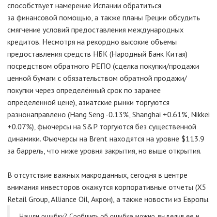
способствует намерение Испании обратиться
за финансовой помощью, а также планы Греции обсудить
смягчение условий предоставления международных
кредитов. Несмотря на рекордно высокие объемы
предоставления средств НБК (Народный Банк Китая)
посредством обратного РЕПО (сделка покупки/продажи
ценной бумаги с обязательством обратной продажи/
покупки через определённый срок по заранее
определённой цене), азиатские рынки торгуются
разнонаправлено (Hang Seng -0.13%, Shanghai +0.61%, Nikkei
+0.07%), фьючерсы на S&P торгуются без существенной
динамики. Фьючерсы на Brent находятся на уровне $113.9
за баррель, что ниже уровня закрытия, но выше открытия.
В отсутствие важных макроданных, сегодня в центре
внимания инвесторов окажутся корпоративные отчеты (X5
Retail Group, Alliance Oil, Акрон), а также новости из Европы.
Нашли ошибку? Cообщить об ошибке можно, выделив ее и