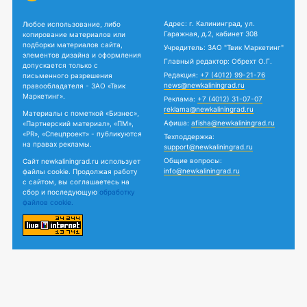
Адрес: г. Калининград, ул.
Любое использование, либо
Гаражная, д.2, кабинет 308
копирование материалов или
подборки материалов сайта,
Учредитель: ЗАО "Твик Маркетинг"
элементов дизайна и оформления
Главный редактор: Обрехт О.Г.
допускается только с
Редакция:
+7 (4012) 99-21-76
письменного разрешения
news@newkaliningrad.ru
правообладателя - ЗАО «Твик
Маркетинг».
Реклама:
+7 (4012) 31-07-07
reklama@newkaliningrad.ru
Материалы с пометкой «Бизнес»,
Афиша:
afisha@newkaliningrad.ru
«Партнерский материал», «ПМ»,
«PR», «Спецпроект» - публикуются
Техподдержка:
на правах рекламы.
support@newkaliningrad.ru
Общие вопросы:
Сайт newkaliningrad.ru использует
info@newkaliningrad.ru
файлы cookie. Продолжая работу
с сайтом, вы соглашаетесь на
сбор и последующую
обработку
файлов cookie.