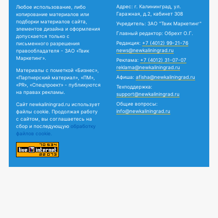
Адрес: г. Калининград, ул.
Любое использование, либо
Гаражная, д.2, кабинет 308
копирование материалов или
подборки материалов сайта,
Учредитель: ЗАО "Твик Маркетинг"
элементов дизайна и оформления
Главный редактор: Обрехт О.Г.
допускается только с
Редакция:
+7 (4012) 99-21-76
письменного разрешения
news@newkaliningrad.ru
правообладателя - ЗАО «Твик
Маркетинг».
Реклама:
+7 (4012) 31-07-07
reklama@newkaliningrad.ru
Материалы с пометкой «Бизнес»,
Афиша:
afisha@newkaliningrad.ru
«Партнерский материал», «ПМ»,
«PR», «Спецпроект» - публикуются
Техподдержка:
на правах рекламы.
support@newkaliningrad.ru
Общие вопросы:
Сайт newkaliningrad.ru использует
info@newkaliningrad.ru
файлы cookie. Продолжая работу
с сайтом, вы соглашаетесь на
сбор и последующую
обработку
файлов cookie.