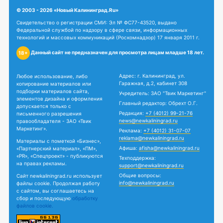
© 2003 - 2026 «Новый Калининград.Ru»
Свидетельство о регистрации СМИ: Эл № ФС77-43520, выдано
Федеральной службой по надзору в сфере связи, информационных
технологий и массовых коммуникаций (Роскомнадзор) 17 января 2011 г.
Данный сайт не предназначен для просмотра лицам младше 18 лет.
18+
Адрес: г. Калининград, ул.
Любое использование, либо
Гаражная, д.2, кабинет 308
копирование материалов или
подборки материалов сайта,
Учредитель: ЗАО "Твик Маркетинг"
элементов дизайна и оформления
Главный редактор: Обрехт О.Г.
допускается только с
Редакция:
+7 (4012) 99-21-76
письменного разрешения
news@newkaliningrad.ru
правообладателя - ЗАО «Твик
Маркетинг».
Реклама:
+7 (4012) 31-07-07
reklama@newkaliningrad.ru
Материалы с пометкой «Бизнес»,
Афиша:
afisha@newkaliningrad.ru
«Партнерский материал», «ПМ»,
«PR», «Спецпроект» - публикуются
Техподдержка:
на правах рекламы.
support@newkaliningrad.ru
Общие вопросы:
Сайт newkaliningrad.ru использует
info@newkaliningrad.ru
файлы cookie. Продолжая работу
с сайтом, вы соглашаетесь на
сбор и последующую
обработку
файлов cookie.