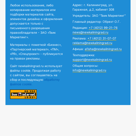
Адрес: г. Калининград, ул.
Любое использование, либо
Гаражная, д.2, кабинет 308
копирование материалов или
подборки материалов сайта,
Учредитель: ЗАО "Твик Маркетинг"
элементов дизайна и оформления
Главный редактор: Обрехт О.Г.
допускается только с
Редакция:
+7 (4012) 99-21-76
письменного разрешения
news@newkaliningrad.ru
правообладателя - ЗАО «Твик
Маркетинг».
Реклама:
+7 (4012) 31-07-07
reklama@newkaliningrad.ru
Материалы с пометкой «Бизнес»,
Афиша:
afisha@newkaliningrad.ru
«Партнерский материал», «ПМ»,
«PR», «Спецпроект» - публикуются
Техподдержка:
на правах рекламы.
support@newkaliningrad.ru
Общие вопросы:
Сайт newkaliningrad.ru использует
info@newkaliningrad.ru
файлы cookie. Продолжая работу
с сайтом, вы соглашаетесь на
сбор и последующую
обработку
файлов cookie.