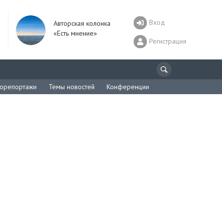
Вход
Авторская колонка
«Есть мнение»
Регистрация
орепортажи
Темы новостей
Конференции