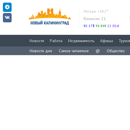
Погода:
+18.2°
Вакансии:
21
82.17$
94.84€
22.01zł
Новости
Работа
Недвижимость
Афиша
Туриз
Новости дня
Самое читаемое
@
Общество