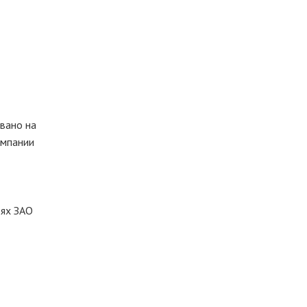
вано на
омпании
тях ЗАО