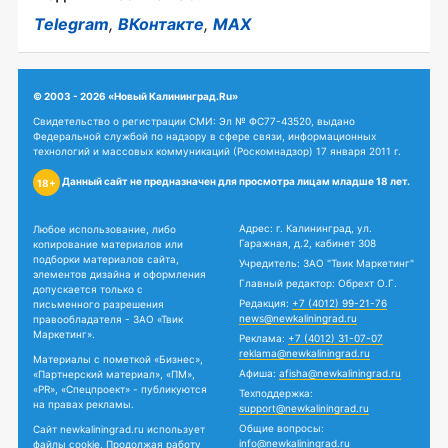
Telegram
,
ВКонтакте
,
MAX
© 2003 - 2026 «Новый Калининград.Ru»
Свидетельство о регистрации СМИ: Эл № ФС77-43520, выдано
Федеральной службой по надзору в сфере связи, информационных
технологий и массовых коммуникаций (Роскомнадзор) 17 января 2011 г.
Данный сайт не предназначен для просмотра лицам младше 18 лет.
18+
Адрес: г. Калининград, ул.
Любое использование, либо
Гаражная, д.2, кабинет 308
копирование материалов или
подборки материалов сайта,
Учредитель: ЗАО "Твик Маркетинг"
элементов дизайна и оформления
Главный редактор: Обрехт О.Г.
допускается только с
Редакция:
+7 (4012) 99-21-76
письменного разрешения
news@newkaliningrad.ru
правообладателя - ЗАО «Твик
Маркетинг».
Реклама:
+7 (4012) 31-07-07
reklama@newkaliningrad.ru
Материалы с пометкой «Бизнес»,
Афиша:
afisha@newkaliningrad.ru
«Партнерский материал», «ПМ»,
«PR», «Спецпроект» - публикуются
Техподдержка:
на правах рекламы.
support@newkaliningrad.ru
Общие вопросы:
Сайт newkaliningrad.ru использует
info@newkaliningrad.ru
файлы cookie. Продолжая работу