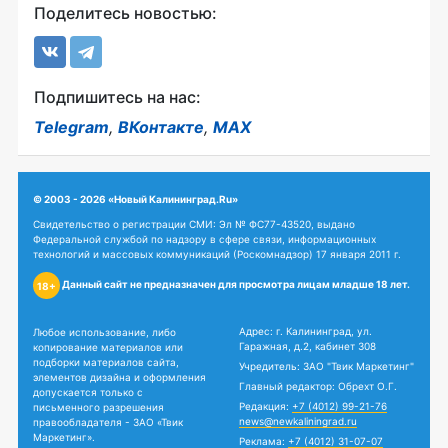
Поделитесь новостью:
Подпишитесь на нас:
Telegram
,
ВКонтакте
,
MAX
© 2003 - 2026 «Новый Калининград.Ru»
Свидетельство о регистрации СМИ: Эл № ФС77-43520, выдано
Федеральной службой по надзору в сфере связи, информационных
технологий и массовых коммуникаций (Роскомнадзор) 17 января 2011 г.
Данный сайт не предназначен для просмотра лицам младше 18 лет.
18+
Адрес: г. Калининград, ул.
Любое использование, либо
Гаражная, д.2, кабинет 308
копирование материалов или
подборки материалов сайта,
Учредитель: ЗАО "Твик Маркетинг"
элементов дизайна и оформления
Главный редактор: Обрехт О.Г.
допускается только с
Редакция:
+7 (4012) 99-21-76
письменного разрешения
news@newkaliningrad.ru
правообладателя - ЗАО «Твик
Маркетинг».
Реклама:
+7 (4012) 31-07-07