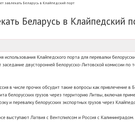
т завлекать Беларусь в Клайпедский порт
кать Беларусь в Клайпедский п
ия использования Клайпедского порта для перевалки белорусск
ет заседание двусторонней Белорусско-Литовской комиссии по т
сия в числе прочих обсудит такие вопросы как привлечение в Б
ита белорусских грузов через территорию Литвы, включая прим
зку и перевалку белорусских экспортных грузов через Клайпедс
се выступают Латвия с Вентспилсом и Россия с Калининградом.