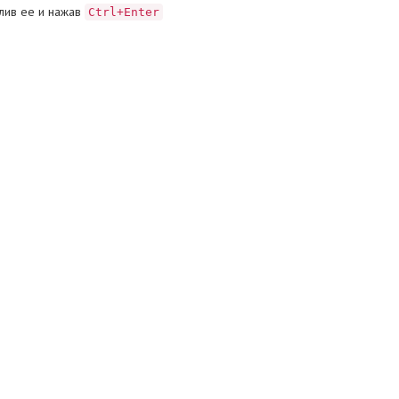
лив ее и нажав
Ctrl+Enter