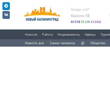
Погода:
+24°
Вакансии:
38
80.93$
93.19€
21.69zł
Новости
Работа
Недвижимость
Афиша
Туриз
Новости дня
Самое читаемое
@
Общество