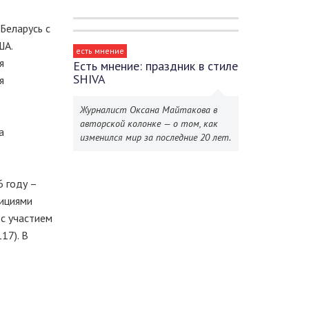
Беларусь с
ША.
есть мнение
я
Есть мнение: праздник в стиле
SHIVA
я
Журналист Оксана Майтакова в
авторской колонке — о том, как
а
изменился мир за последние 20 лет.
6 году –
тициями
 с участием
17). В