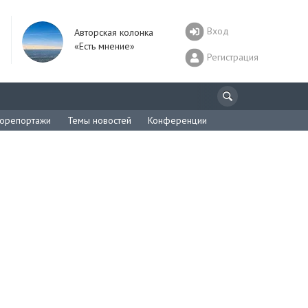
Вход
Авторская колонка
«Есть мнение»
Регистрация
орепортажи
Темы новостей
Конференции