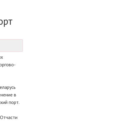
орт
их
оргово-
еларусь
енение в
кий порт.
 Отчасти