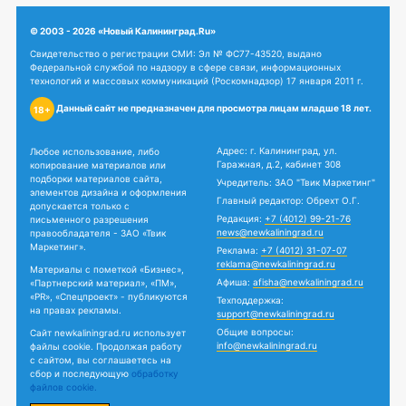
© 2003 - 2026 «Новый Калининград.Ru»
Свидетельство о регистрации СМИ: Эл № ФС77-43520, выдано
Федеральной службой по надзору в сфере связи, информационных
технологий и массовых коммуникаций (Роскомнадзор) 17 января 2011 г.
Данный сайт не предназначен для просмотра лицам младше 18 лет.
18+
Адрес: г. Калининград, ул.
Любое использование, либо
Гаражная, д.2, кабинет 308
копирование материалов или
подборки материалов сайта,
Учредитель: ЗАО "Твик Маркетинг"
элементов дизайна и оформления
Главный редактор: Обрехт О.Г.
допускается только с
Редакция:
+7 (4012) 99-21-76
письменного разрешения
news@newkaliningrad.ru
правообладателя - ЗАО «Твик
Маркетинг».
Реклама:
+7 (4012) 31-07-07
reklama@newkaliningrad.ru
Материалы с пометкой «Бизнес»,
Афиша:
afisha@newkaliningrad.ru
«Партнерский материал», «ПМ»,
«PR», «Спецпроект» - публикуются
Техподдержка:
на правах рекламы.
support@newkaliningrad.ru
Общие вопросы:
Сайт newkaliningrad.ru использует
info@newkaliningrad.ru
файлы cookie. Продолжая работу
с сайтом, вы соглашаетесь на
сбор и последующую
обработку
файлов cookie.