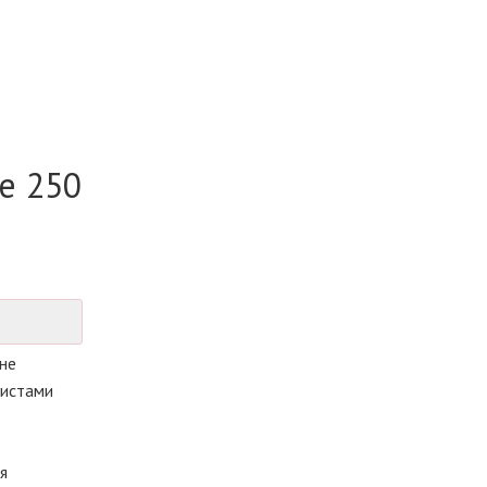
е 250
не
листами
я