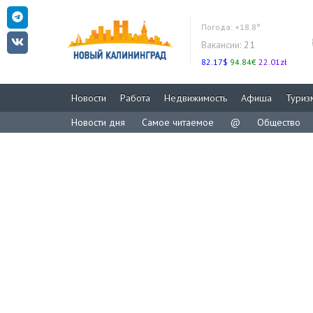
Погода:
+18.8°
Вакансии:
21
82.17$
94.84€
22.01zł
Новости
Работа
Недвижимость
Афиша
Туриз
Новости дня
Самое читаемое
@
Общество