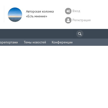
Вход
Авторская колонка
«Есть мнение»
Регистрация
орепортажи
Темы новостей
Конференции